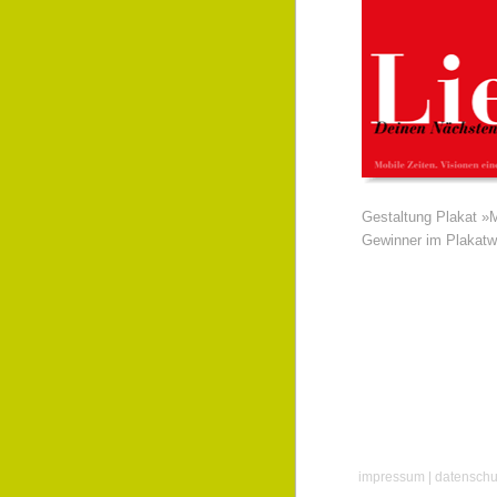
Gestaltung Plakat »Mo
Gewinner im Plakatw
impressum
|
datenschu