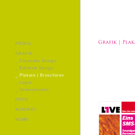
PROFIL
GRAFIK::
_ Corporate Design
_ Editorial Design
_ Plakate | Broschüren
_ Logos
_ Internetseiten
FOTO
KONTAKT
HOME